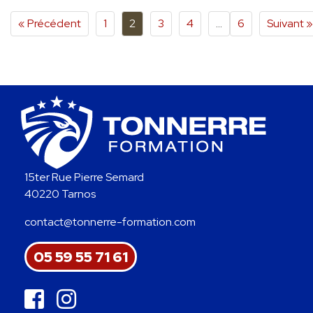
« Précédent
1
2
3
4
…
6
Suivant »
15ter Rue Pierre Semard
40220 Tarnos
contact@tonnerre-formation.com
05 59 55 71 61